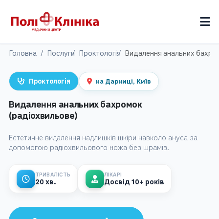
Головна
Послуги
Проктологія
Видалення анальних бахром
на Дарниці, Київ
Проктологія
Видалення анальних бахромок
(радіохвильове)
Естетичне видалення надлишків шкіри навколо ануса за
допомогою радіохвильового ножа без шрамів.
ТРИВАЛІСТЬ
ЛІКАРІ
20 хв.
Досвід 10+ років