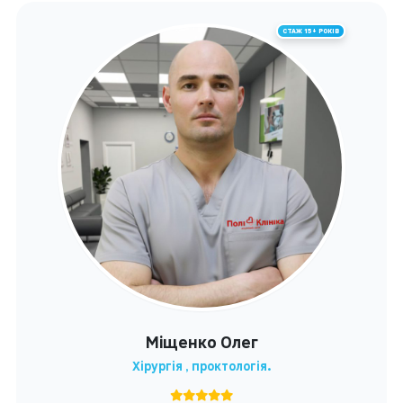
СТАЖ 15+ РОКІВ
Міщенко Олег
Хірургія , проктологія.