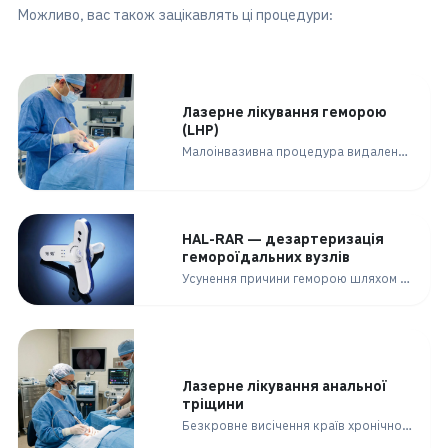
Можливо, вас також зацікавлять ці процедури:
Лазерне лікування геморою
(LHP)
Малоінвазивна процедура видалення гемороїдальних вузлів за допомогою діодного лазерного волокна без розрізів та грубих рубців.
HAL-RAR — дезартеризація
гемороїдальних вузлів
Усунення причини геморою шляхом перев'язки артерій, що живлять вузли, під контролем ультразвукового доплера.
Лазерне лікування анальної
тріщини
Безкровне висічення країв хронічної тріщини лазером для швидкої регенерації та зняття спазму.