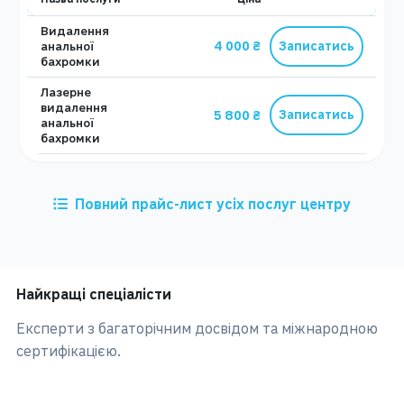
Видалення
4 000 ₴
анальної
Записатись
бахромки
Лазерне
видалення
5 800 ₴
Записатись
анальної
бахромки
Повний прайс-лист усіх послуг центру
Найкращі спеціалісти
Експерти з багаторічним досвідом та міжнародною
сертифікацією.