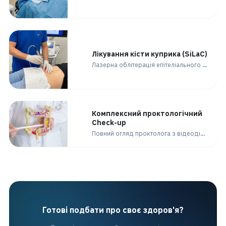
Лікування кісти куприка (SiLaC)
Лазерна облітерація епітеліального куприкового ходу через мікропроколи без рецидивів.
Комплексний проктологічний
Check-up
Повний огляд проктолога з відеодіагностикою на першому візиті для вашого спокою.
Готові подбати про своє здоров'я?