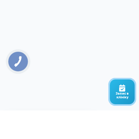
Запис в
клініку
Напрямки
Лікарі
Ціни