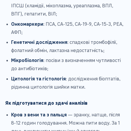
ІПСШ (хламідії, мікоплазма, уреаплазма, ВПЛ,
ВПГ), гепатити, ВІЛ;
Онкомаркери
: ПСА, СА-125, СА-19-9, СА-15-3, РЕА,
АФП;
Генетичні дослідження
: спадкові тромбофілії,
фолатний обмін, лактазна недостатність;
Мікробіологія
: посіви з визначенням чутливості
до антибіотиків;
Цитологія та гістологія
: дослідження біоптатів,
рідинна цитологія шийки матки.
Як підготуватися до здачі аналізів
Кров з вени та з пальця
— зранку, натще, після
8-12 годин голодування. Можна пити воду. За 1
день виключити жирну їжу й алкоголь.