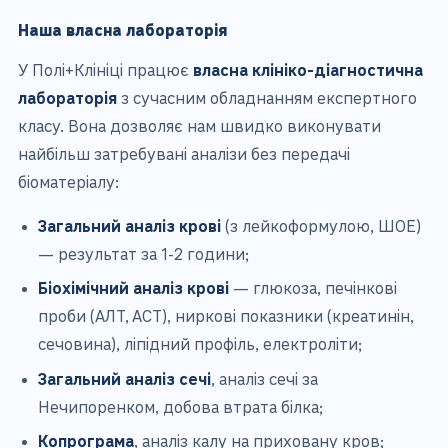
Наша власна лабораторія
У Полі+Клініці працює
власна клініко-діагностична
лабораторія
з сучасним обладнанням експертного
класу. Вона дозволяє нам швидко виконувати
найбільш затребувані аналізи без передачі
біоматеріалу:
Загальний аналіз крові
(з лейкоформулою, ШОЕ)
— результат за 1-2 години;
Біохімічний аналіз крові
— глюкоза, печінкові
проби (АЛТ, АСТ), ниркові показники (креатинін,
сечовина), ліпідний профіль, електроліти;
Загальний аналіз сечі
, аналіз сечі за
Нечипоренком, добова втрата білка;
Копрограма
, аналіз калу на приховану кров;