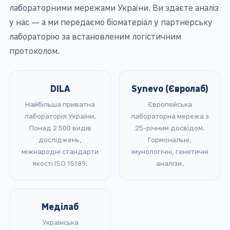
лабораторними мережами України. Ви здаєте аналіз
у нас — а ми передаємо біоматеріал у партнерську
лабораторію за встановленим логістичним
протоколом.
DILA
Synevo (Євролаб)
Найбільша приватна
Європейська
лабораторія України.
лабораторна мережа з
Понад 2 500 видів
25-річним досвідом.
досліджень,
Гормональні,
міжнародні стандарти
імунологічні, генетичні
якості ISO 15189.
аналізи.
Меділаб
Українська