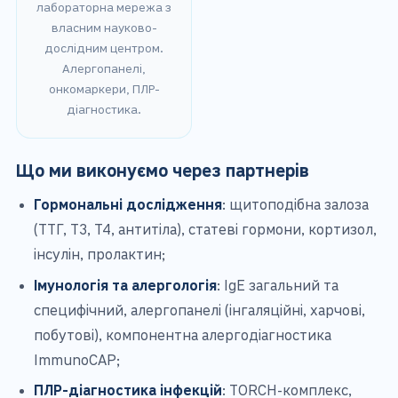
лабораторна мережа з
власним науково-
дослідним центром.
Алергопанелі,
онкомаркери, ПЛР-
діагностика.
Що ми виконуємо через партнерів
Гормональні дослідження
: щитоподібна залоза
(ТТГ, Т3, Т4, антитіла), статеві гормони, кортизол,
інсулін, пролактин;
Імунологія та алергологія
: IgE загальний та
специфічний, алергопанелі (інгаляційні, харчові,
побутові), компонентна алергодіагностика
ImmunoCAP;
ПЛР-діагностика інфекцій
: TORCH-комплекс,