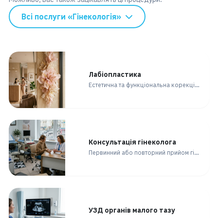
Всі послуги «Гінекологія»
Лабіопластика
Естетична та функціональна корекція статевих губ. Безпечно, безболісно, зі швидкою реабілітацією для вашого комфорту та впевненості.
Консультація гінеколога
Первинний або повторний прийом гінеколога: огляд, збір скарг, призначення обстежень та лікування.
УЗД органів малого тазу