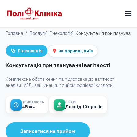
Головна
Послуги
Гінекологія
Консультація при плануванні 
на Дарниці, Київ
Гінекологія
Консультація при плануванні вагітності
Комплексне обстеження та підготовка до вагітності:
аналізи, УЗД, вакцинація, прийом фолієвої кислоти.
ТРИВАЛІСТЬ
ЛІКАРІ
45 хв.
Досвід 10+ років
Записатися на прийом