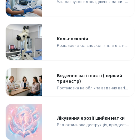
Ультразвукове дослідження матки та придатків для діагностики кіст, міом, запалень та вагітності.
Кольпоскопія
Розширена кольпоскопія для діагностики патологій шийки матки: ерозії, дисплазії, папіломавірусної інфекції.
Ведення вагітності (перший
триместр)
Постановка на облік та ведення вагітності в першому триместрі: огляди, аналізи, УЗД, скринінги.
Лікування ерозії шийки матки
Радіохвильова деструкція, кріодеструкція або лазерне лікування ерозії шийки матки без болю та рубців.